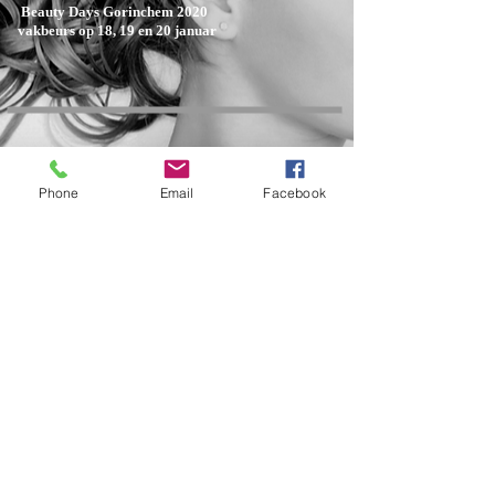
Beauty Days Gorinchem 2020
vakbeurs op 18, 19 en 20 januar
Phone
Email
Facebook
NEED HELP?
CALL
0031180412589
info@peshoprofessional.com
STAY CONNECTED