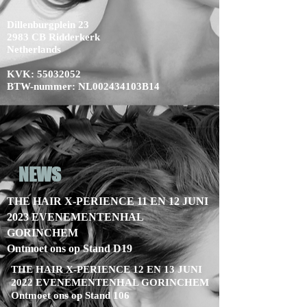
Dillenburgplein 23
2983 CB Ridderkerk
Netherlands
KVK:
55032052
BTW-nummer: NL002434103B14
NEWS
THE HAIR X-PERIENCE 11 EN 12 JUNI
2023 EVENEMENTENHAL
GORINCHEM
Ontmoet ons op Stand D19
THE HAIR X-PERIENCE 12 EN 13 JUNI
2022 EVENEMENTENHAL GORINCHEM
Ontmoet ons op Stand 106