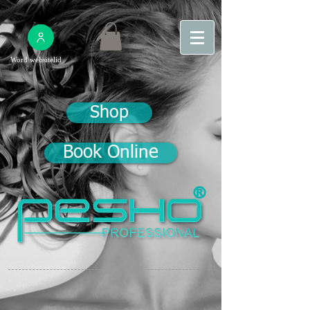
Word websitelid
Shop
Book Online
®