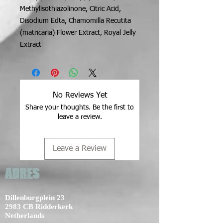
Methylisothiazolinone, Citric Acid,
Disodium Edta, Chamomilla Recutita
(matricaria) Flower Extract, Royal Jelly
Extract
No Reviews Yet
Share your thoughts. Be the first to
leave a review.
Leave a Review
ADRES
Dillenburgplein 23
2983 CB Ridderkerk
Netherlands