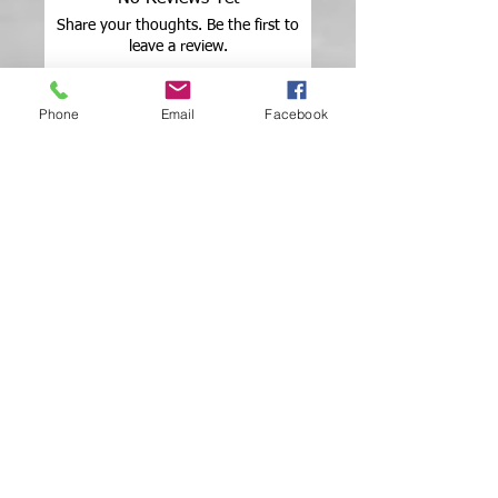
Share your thoughts. Be the first to
leave a review.
Phone
Email
Facebook
Leave a Review
ADRES
Dillenburgplein 23
2983 CB Ridderkerk
Netherlands
KVK:
55032052
BTW-nummer: NL002434103B14
NEWS