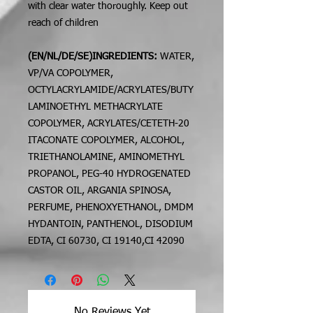
with clear water thoroughly. Keep out
reach of children
(EN/NL/DE/SE)INGREDIENTS:
WATER,
VP/VA COPOLYMER,
OCTYLACRYLAMIDE/ACRYLATES/BUTY
LAMINOETHYL METHACRYLATE
COPOLYMER, ACRYLATES/CETETH-20
ITACONATE COPOLYMER, ALCOHOL,
TRIETHANOLAMINE, AMINOMETHYL
PROPANOL, PEG-40 HYDROGENATED
CASTOR OIL, ARGANIA SPINOSA,
PERFUME, PHENOXYETHANOL, DMDM
HYDANTOIN, PANTHENOL, DISODIUM
EDTA, CI 60730, CI 19140,CI 42090
No Reviews Yet