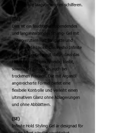
ongewenste laagvorming en schilferen.
(DE)
Dies ist ein feuchtigkeitsspendendes
und langanhaltendes Styling- Gel mit
unbegrenztem Halt für glatte und
strukturierte Looks. Das Pesho Infinite
Hold Styling Gel sorgt dafür, dass das
Haar glatt und geschmeidig bleibt,
sowohl bei nassen als auch bei
trockenen Frisuren. Die mit Arganöl
angereicherte Formel bietet eine
flexibele Kontrolle und verleiht einen
ultimativen Glanz ohne Ablagerungen
und ohne Abblättern.
(SE)
Infinite Hold Styling Gel är designad för