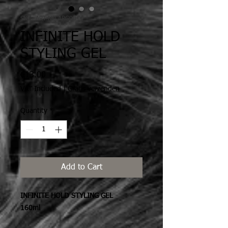
SKU: ART-NO.ARG0014
INFINITE HOLD
STYLING GEL
Price
€13.00
VAT Included
|
Gratis verzenden
Quantity
*
Add to Cart
INFINITE HOLD STYLING GEL
160ml