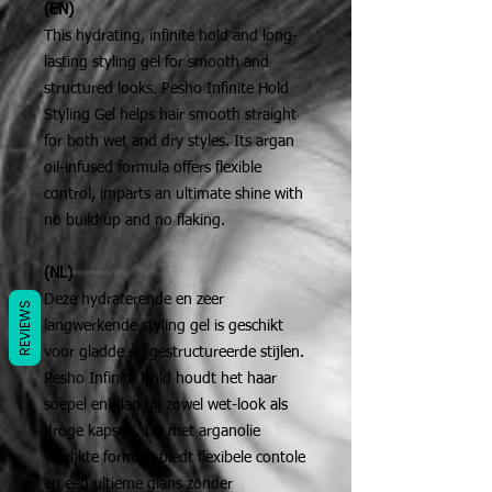
(EN)
This hydrating, infinite hold and long-
lasting styling gel for smooth and
structured looks. Pesho Infinite Hold
Styling Gel helps hair smooth straight
for both wet and dry styles. Its argan
oil-infused formula offers flexible
control, imparts an ultimate shine with
no build up and no flaking.
(NL)
Deze hydraterende en zeer
REVIEWS
langwerkende styling gel is geschikt
voor gladde en gestructureerde stijlen.
Pesho Infinite Hold houdt het haar
soepel en glad bij zowel wet-look als
droge kapsels. De met arganolie
verrijkte formule biedt flexibele contole
en een ultieme glans zonder