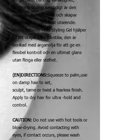
att ge håret oändlig varaktighet,
långvarig styling samtidigt är den
närande ,återfuktande och skapar
jämnt och strukturerat utseende.
Pesho Infonite Hold Styling Gel hjälper
till att skapa olika hårstilar, den är
berikad med arganolja för att ge en
flexibel kontroll och en ultimat glans
utan flinga eller stelhet.
(EN)DIRECTIONS:
Squeeze to palm,use
on damp hair to set,
sculpt, tame or twist a fearless finish.
Apply to dry hair for ultra -hold and
control.
CAUTION:
Do not use with hot tools or
blow-drying. Avoid contacting with
eyes, if contact occurs, please wash