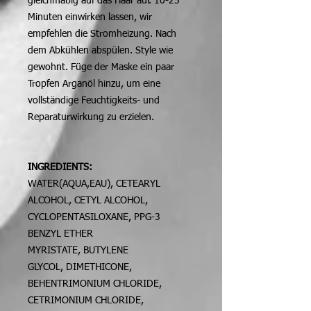
gleichmäßig auf das Haar auf. 10-25
Minuten einwirken lassen, wir
empfehlen die Stromheizung. Nach
dem Abkühlen abspülen. Style wie
gewohnt. Füge der Maske ein paar
Tropfen Arganöl hinzu, um eine
vollständige Feuchtigkeits- und
Reparaturwirkung zu erzielen.
INGREDIENTS:
WATER(AQUA,EAU), CETEARYL
ALCOHOL, CETYL ALCOHOL,
CYCLOPENTASILOXANE, PPG-3
BENZYL ETHER
MYRISTATE, BUTYLENE
GLYCOL, DIMETHICONE,
BEHENTRIMONIUM CHLORIDE,
CETRIMONIUM CHLORIDE,