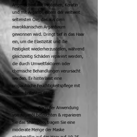
Angereichert mit Proteinen, Keratin
und mit Arganöl, einem der weltweit
seltensten Öle, das aus dem
marokkanischen Arganbaum
gewonnen wird. Dringt tief in das Haar
ein, um die Elastizität und die
Festigkeit wiederherzustellen, während
gleichzeitig Schäden repariert werden,
die durch Umweltfaktoren oder
chemische Behandlungen verursacht
werden. Er hinterlässt eine
unglaubliche Feuchtigkeitspflege mit
einem brillanten Glanz.
Verwendung: Nach der Anwendung
von Arganöl befeuchten & reparieren
Sie das Shampoo, tragen Sie eine
moderate Menge der Maske