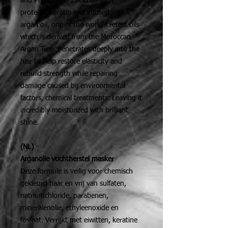
and Phosphate. Enriched with
proteins, keratin and infused with
argan oil, one of the world's retest oils
which is derived from the Moroccan
Argan Tree. Penetrates deeply into the
hair to help restore elasticity and
rebuild strength while repairing
damage caused bij environmental
factors, chemical treatments. Leaving it
incredibly moisturized with brilliant
shine.
(NL)
Arganolie vochtherstel masker
Deze formule is veilig voor chemisch
gekleurd haar en vrij van sulfaten,
natriumchloride, parabenen,
mineralenolie, ethyleenoxide en
fosfaat. Verrijkt met eiwitten, keratine