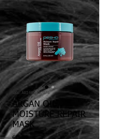
SKU: ART-NO. 187076
ARGAN OIL
MOISTURE REPAIR
MASK
Price
€15.00