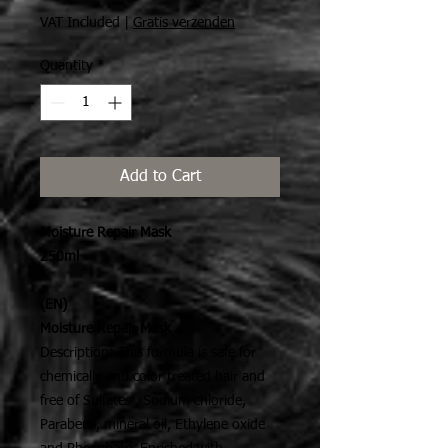
VAT Included
|
Gratis verzenden
Quantity
*
Add to Cart
Moisture Repair Mask
250ml
(EN)
Moisture Repair Mask
Description: This formula is safe for
chemically and color treated hair and
free of Sulfates , Sodium chloride,
Parabens, mineral oil, Ethylene oxide