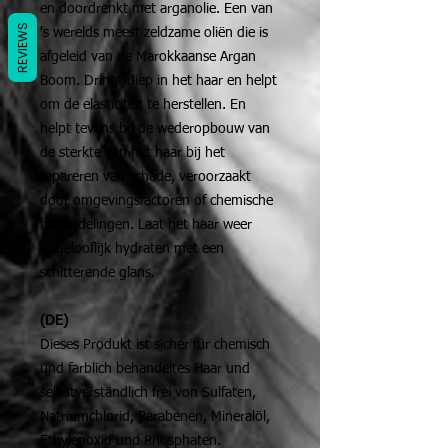
en doordrenkt met arganolie. Een van
REVIEWS
's werelds meest zeldzame oliën die is
afgeleid van de Marokkaanse Argan
Boom. Dringt diep in het haar en helpt
om de elasticiteit te herstellen. En
helpt tevens bij de wederopbouw van
de sterkte van het haar bij het
repareren van schade, veroorzaakt
door omgevingsfactoren of chemische
behandelingen. Laat het haar weer
ongelooflijk hydraten met een
schitterende glans.
(DE)
Dieses Produkt ist sicher für chemisch
und farblich behandeltes Haar und
selbstverständlich frei von Sulfaten,
Natriumchlorid, Parabenen, Mineralöl,
Ethylenoxid und Phosphaten.