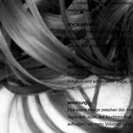
olie. Creëert volume en gewichtloze t
medium hold.
Hoe te gebruiken:
Wrijf een kleine hoeveelheid tusse
tweede dag van het kapsel. Gebruik
aan op droog haar voor extra volum
(DE)
Beschreibung:
Fügt eine gute Textur des zweiten T
Volumen und schwerelose Textur. Ultr
Halt.
Benutzung:
Eine kleine Menge zwischen den Fing
Tages auftragen. Auf feuchtem Haar
auftragen, um mehr Volumen zu erh