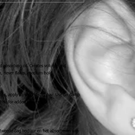
 absorbing oil. Creates volume and
sh, never flakes, medium hold.
ips, apply to second-day hair. Use on damp
 hair for added volume.
tweede dag textuur en het absorberen van