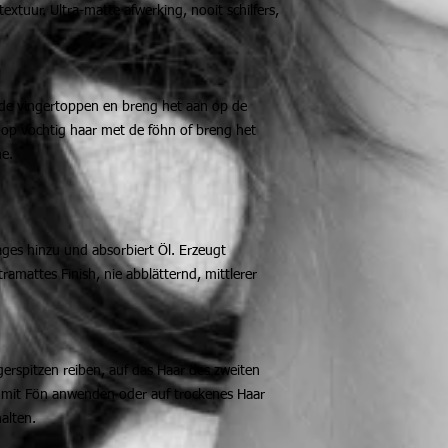
extuur. Ultra-matte afwerking, nooit schilfers,
n de vingertoppen en breng het aan op de
 op vochtig haar met de föhn of breng het
e.
ages hinzu und absorbiert Öl. Erzeugt
amattes Finish, nie abblätternd, mittlerer
erspitzen reiben, auf das Haar des zweiten
 mit Fön anwenden oder auf trockenes Haar
alten.