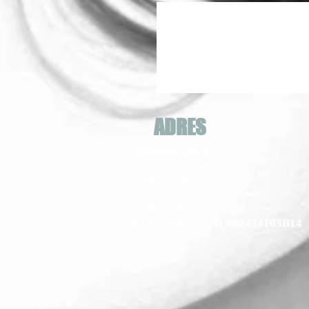
ADRES
Dillenburgplein 23
2983 CB Ridderkerk
Netherlands
KVK: 55032052
BTW-nummer: NL002434103B14