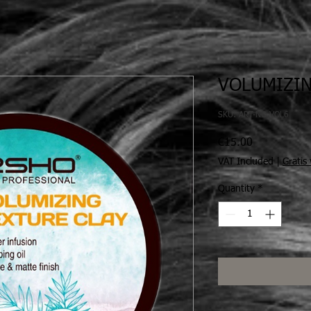
VOLUMIZIN
SKU: ART-NO.VOL6
Price
€15.00
VAT Included
|
Gratis
Quantity
*