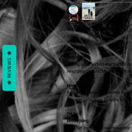
VOLUMIZING TEXTURE CLAY
100ml
(EN)
Description:
REVIEWS
Adding good second-day texture and
weightless texture. Ultra-matte fini
How to use:
Rub a small amount between fingert
hair with blow dryer or apply to dry
(NL)
Beschrijving:
Voor het toevoegen van een goede 