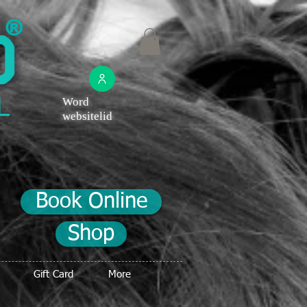
®
Word
websitelid
Book Online
Shop
Gift Card
More